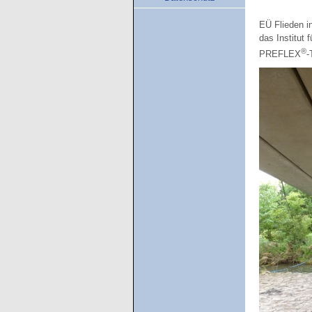
EÜ Flieden i
das Institut
®
PREFLEX
-