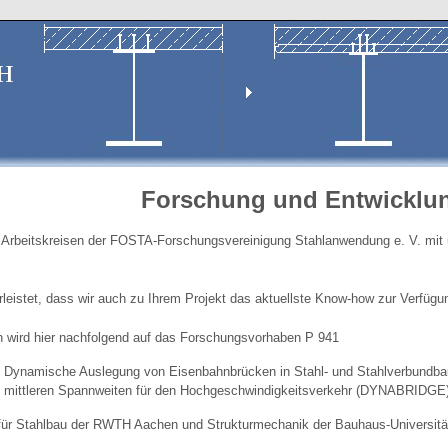
Forschung und Entwicklu
n Arbeitskreisen der FOSTA-Forschungsvereinigung Stahlanwendung e. V. mit 
rleistet, dass wir auch zu Ihrem Projekt das aktuellste Know-how zur Verfügu
 wird hier nachfolgend auf das Forschungsvorhaben P 941
Dynamische Auslegung von Eisenbahnbrücken in Stahl- und Stahlverbundbau
mittleren Spannweiten für den Hochgeschwindigkeitsverkehr (DYNABRIDGE
e für Stahlbau der RWTH Aachen und Strukturmechanik der Bauhaus-Universit