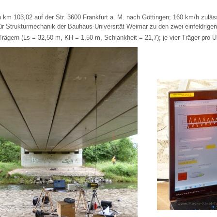
n km 103,02 auf der Str. 3600 Frankfurt a. M. nach Göttingen; 160 km/h zul
 für Strukturmechanik der Bauhaus-Universität Weimar zu den zwei einfeldrigen
Trägern (Ls = 32,50 m, KH = 1,50 m, Schlankheit = 21,7); je vier Träger pro 