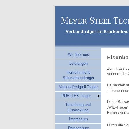
Wir über uns
Eisenb
Leistungen
Zum klassisc
Herkömmliche
sondern der 
Stahlverbundträger
Es handelt s
Verbundfertigteil-Träger
„Eisenbahnbr
PREFLEX-Träger
Diese Bauwei
Forschung und
„WIB-Träger”
Entwicklung
Betons vorha
Impressum
Durch die V
Datenschutz