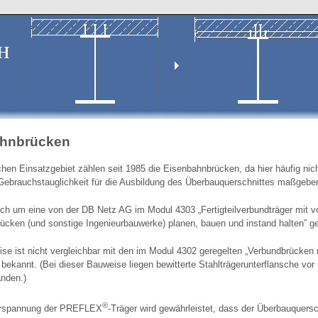
ahnbrücken
hen Einsatzgebiet zählen seit 1985 die Eisenbahnbrücken, da hier häufig nic
Gebrauchstauglichkeit für die Ausbildung des Überbauquerschnittes maßgebe
ich um eine von der DB Netz AG im Modul 4303 „Fertigteilverbundträger mit vo
ücken (und sonstige Ingenieurbauwerke) planen, bauen und instand halten” g
se ist nicht vergleichbar mit den im Modul 4302 geregelten „Verbundbrücken mi
 bekannt. (Bei dieser Bauweise liegen bewitterte Stahlträgerunterflansche vo
nden.)
®
orspannung der PREFLEX
-Träger wird gewährleistet, dass der Überbauquers