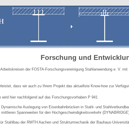
Forschung und Entwicklu
n Arbeitskreisen der FOSTA-Forschungsvereinigung Stahlanwendung e. V. mit 
rleistet, dass wir auch zu Ihrem Projekt das aktuellste Know-how zur Verfügu
 wird hier nachfolgend auf das Forschungsvorhaben P 941
Dynamische Auslegung von Eisenbahnbrücken in Stahl- und Stahlverbundbau
mittleren Spannweiten für den Hochgeschwindigkeitsverkehr (DYNABRIDGE
e für Stahlbau der RWTH Aachen und Strukturmechanik der Bauhaus-Universit