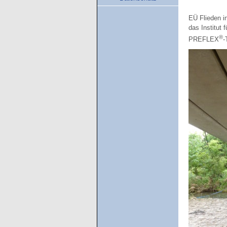
EÜ Flieden i
das Institut
®
PREFLEX
-