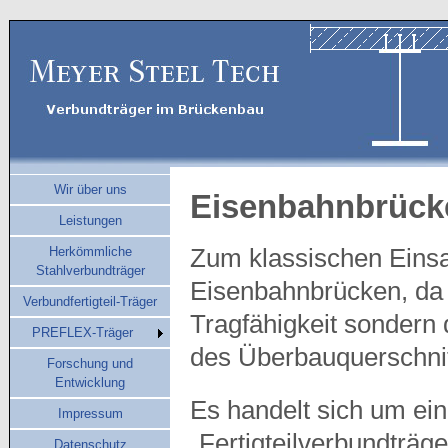
Wir über uns
Eisenbahnbrück
Leistungen
Herkömmliche
Zum klassischen Einsat
Stahlverbundträger
Eisenbahnbrücken, da 
Verbundfertigteil-Träger
Tragfähigkeit sondern 
PREFLEX-Träger
des Überbauquerschni
Forschung und
Entwicklung
Es handelt sich um ei
Impressum
„Fertigteilverbundträg
Datenschutz