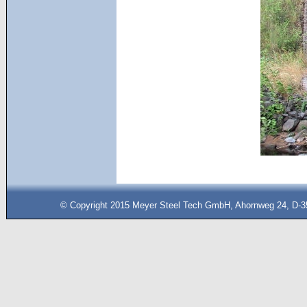
© Copyright 2015 Meyer Steel Tech GmbH, Ahornweg 24, D-35