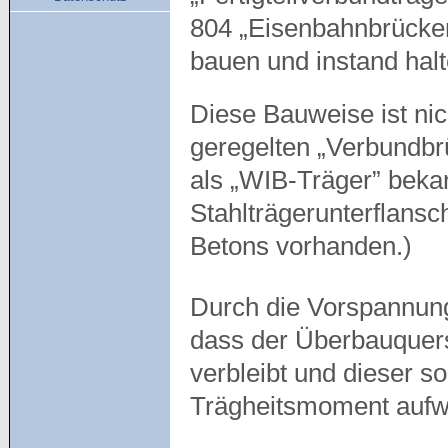
804 „Eisenbahnbrücken
bauen und instand hal
Diese Bauweise ist nic
geregelten „Verbundbrü
als „WIB-Träger” bekan
Stahlträgerunterflansc
Betons vorhanden.)
Durch die Vorspannu
dass der Überbauquers
verbleibt und dieser s
Trägheitsmoment aufwe