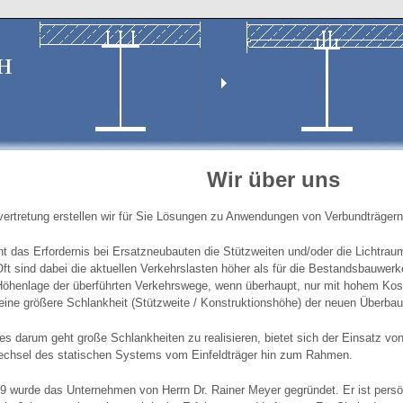
Wir über uns
evertretung erstellen wir für Sie Lösungen zu Anwendungen von Verbundträger
ht das Erfordernis bei Ersatzneubauten die Stützweiten und/oder die Lichtra
Oft sind dabei die aktuellen Verkehrslasten höher als für die Bestandsbauwerk
Höhenlage der überführten Verkehrswege, wenn überhaupt, nur mit hohem K
 eine größere Schlankheit (Stützweite / Konstruktionshöhe) der neuen Überbau
s darum geht große Schlankheiten zu realisieren, bietet sich der Einsatz von
chsel des statischen Systems vom Einfeldträger hin zum Rahmen.
9 wurde das Unternehmen von Herrn Dr. Rainer Meyer gegründet. Er ist persönl