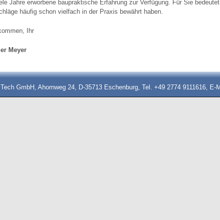
iele Jahre erworbene baupraktische Erfahrung zur Verfügung. Für Sie bedeutet
hläge häufig schon vielfach in der Praxis bewährt haben.
lkommen, Ihr
ner Meyer
 Tech GmbH, Ahornweg 24, D-35713 Eschenburg, Tel. +49 2774 9111616, E-M