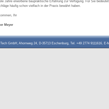
iele Jahre erworbene baupraktische Erfahrung zur Verfügung. Für Sie bedeutet
hläge häufig schon vielfach in der Praxis bewährt haben.
lkommen, Ihr
ner Meyer
 Tech GmbH, Ahornweg 24, D-35713 Eschenburg, Tel. +49 2774 9111616, E-M