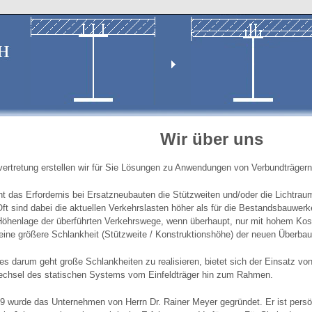
Wir über uns
evertretung erstellen wir für Sie Lösungen zu Anwendungen von Verbundträger
ht das Erfordernis bei Ersatzneubauten die Stützweiten und/oder die Lichtra
Oft sind dabei die aktuellen Verkehrslasten höher als für die Bestandsbauwerk
Höhenlage der überführten Verkehrswege, wenn überhaupt, nur mit hohem K
 eine größere Schlankheit (Stützweite / Konstruktionshöhe) der neuen Überbau
s darum geht große Schlankheiten zu realisieren, bietet sich der Einsatz von
chsel des statischen Systems vom Einfeldträger hin zum Rahmen.
9 wurde das Unternehmen von Herrn Dr. Rainer Meyer gegründet. Er ist persönl